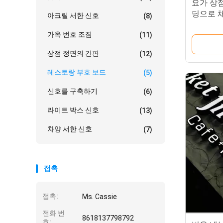
요가 상점
딩으로 
아크릴 서한 신호
(8)
가옥 번호 조짐
(11)
상점 정면의 간판
(12)
레스토랑 부호 보드
(5)
신호를 구축하기
(6)
라이트 박스 신호
(13)
차양 서한 신호
(7)
접촉
접촉:
Ms. Cassie
전화 번
8618137798792
호: