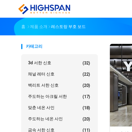
홈
제품 소개
레스토랑 부호 보드
카테고리
3d 서한 신호
(32)
채널 레터 신호
(22)
백리트 서한 신호
(20)
주도하는 아크릴 서한
(17)
맞춘 네온 사인
(18)
주도하는 네온 사인
(20)
금속 서한 신호
(11)