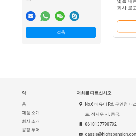
빛을 내
회사 로고
접촉
약
저희를 따르십시오
홈
No.6 베유이 Rd, 구안청 디
제품 소개
트, 정저우 시, 중국.
회사 소개
8618137798792
공장 투어
cassie@highspansign.co