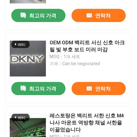
최고의 가격
연락처
공장 여행
품질 관리
OEM ODM 백리트 서신 신호 아크
릴 빛 부호 보드 미러 마감
연락주세요
MOQ：1개 세트
가격：Can be negociated
인용문을 요구하세요
최고의 가격
연락처
3d 서한 신호
채널 레터 신호
레스토랑은 백리트 서한 신호 M4
나사 마운트 역방향 채널 서한을
이끌었습니다
백리트 서한 신호
MOQ：1개 세트