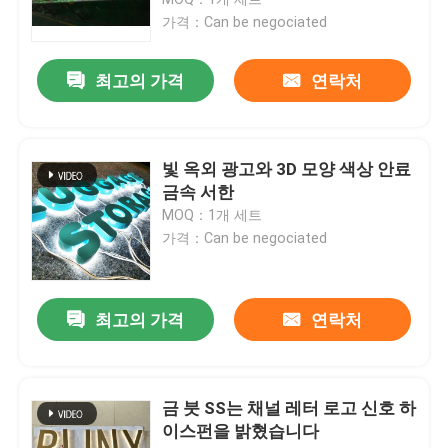
가격：Can be negociated
주도하는 아크릴 서한
최고의 가격
연락처
맞춘 네온 사인
빛 옥외 광고와 3D 모양 색상 안료
주도하는 네온 사인
금속 서한
MOQ：1개 세트
가격：Can be negociated
금속 서한 신호
아크릴 서한 신호
최고의 가격
연락처
가옥 번호 조짐
금 붓 SS는 채널 레터 로고 신호 하
이스펀을 밝혔습니다
상점 정면의 간판