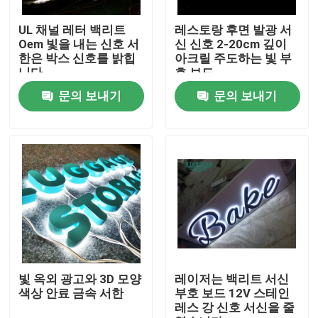
UL 채널 레터 백리트
레스토랑 후면 발광 서
공장 여행
Oem 빛을 내는 신호 서
신 신호 2-20cm 깊이
한은 박스 신호를 밝힙
아크릴 주도하는 빛 부
니다
호 보드
품질 관리
문의 보내기
문의 보내기
연락주세요
인용문을 요구하세요
3d 서한 신호
채널 레터 신호
빛 옥외 광고와 3D 모양
레이저는 백리트 서신
색상 안료 금속 서한
부호 보드 12V 스테인
레스 강 신호 서신을 줄
백리트 서한 신호