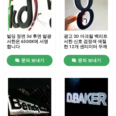
빌딩 정면 3d 후면 발광
광고 3D 아크릴 백리트
서한은 6500K에 서명
서한 신호 검정색 색칠
합니다
한 12개 센티미터 두께
문의 보내기
문의 보내기
집
제품
우리에 대하여