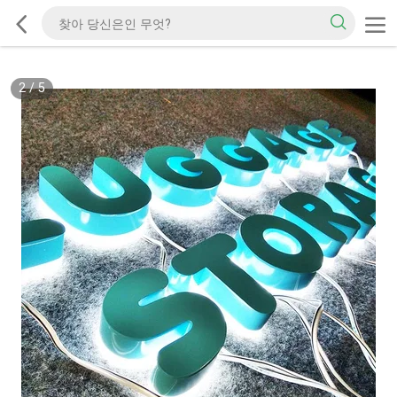
2
/
5