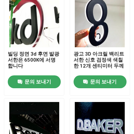
빌딩 정면 3d 후면 발광
광고 3D 아크릴 백리트
서한은 6500K에 서명
서한 신호 검정색 색칠
합니다
한 12개 센티미터 두께
문의 보내기
문의 보내기
집
제품
우리에 대하여