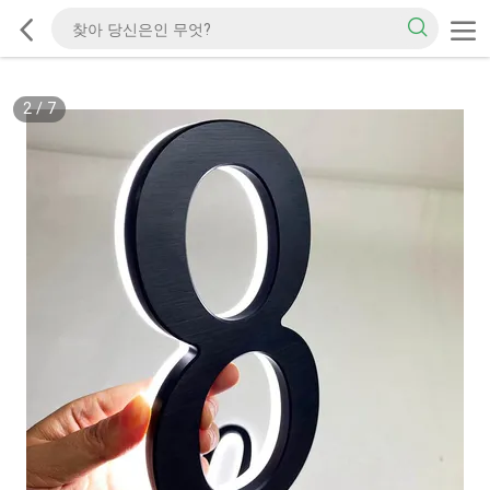
2
/
7