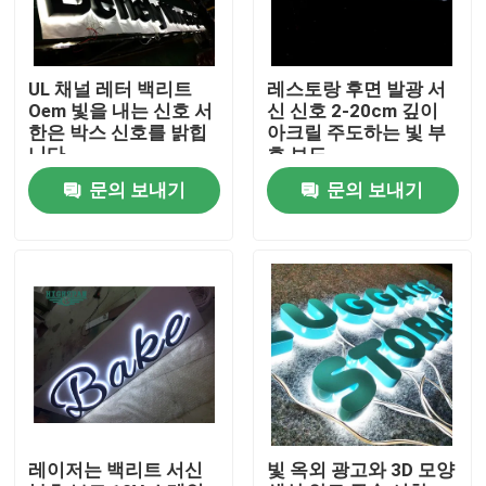
공장 여행
UL 채널 레터 백리트
레스토랑 후면 발광 서
Oem 빛을 내는 신호 서
신 신호 2-20cm 깊이
품질 관리
한은 박스 신호를 밝힙
아크릴 주도하는 빛 부
니다
호 보드
문의 보내기
문의 보내기
연락주세요
인용문을 요구하세요
3d 서한 신호
채널 레터 신호
레이저는 백리트 서신
빛 옥외 광고와 3D 모양
백리트 서한 신호