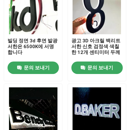
빌딩 정면 3d 후면 발광
광고 3D 아크릴 백리트
서한은 6500K에 서명
서한 신호 검정색 색칠
합니다
한 12개 센티미터 두께
문의 보내기
문의 보내기
집
제품
우리에 대하여