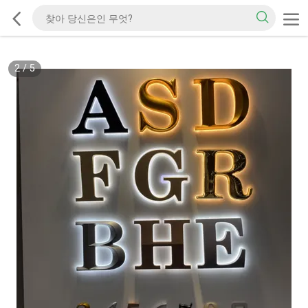
2
/
5