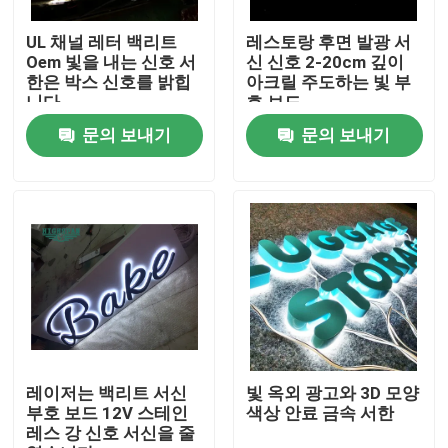
UL 채널 레터 백리트
레스토랑 후면 발광 서
공장 여행
Oem 빛을 내는 신호 서
신 신호 2-20cm 깊이
한은 박스 신호를 밝힙
아크릴 주도하는 빛 부
니다
호 보드
품질 관리
문의 보내기
문의 보내기
연락주세요
인용문을 요구하세요
3d 서한 신호
채널 레터 신호
레이저는 백리트 서신
빛 옥외 광고와 3D 모양
부호 보드 12V 스테인
색상 안료 금속 서한
레스 강 신호 서신을 줄
백리트 서한 신호