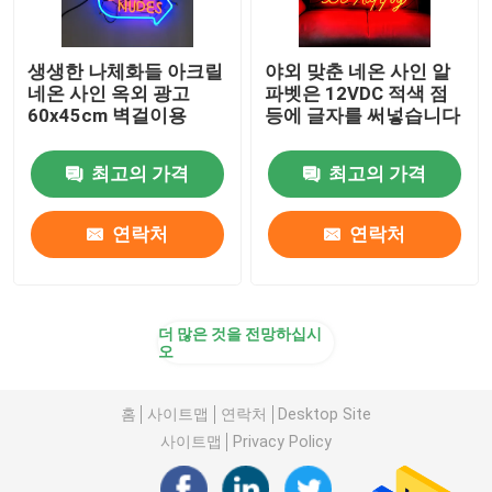
생생한 나체화들 아크릴
야외 맞춘 네온 사인 알
네온 사인 옥외 광고
파벳은 12VDC 적색 점
60x45cm 벽걸이용
등에 글자를 써넣습니다
최고의 가격
최고의 가격
연락처
연락처
더 많은 것을 전망하십시
오
홈
사이트맵
연락처
Desktop Site
사이트맵
Privacy Policy