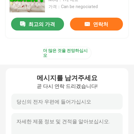
가격：Can be negociated
주도하는 아크릴 서한
최고의 가격
연락처
맞춘 네온 사인
더 많은 것을 전망하십시
주도하는 네온 사인
오
금속 서한 신호
메시지를 남겨주세요
곧 다시 연락 드리겠습니다!
아크릴 서한 신호
가옥 번호 조짐
상점 정면의 간판