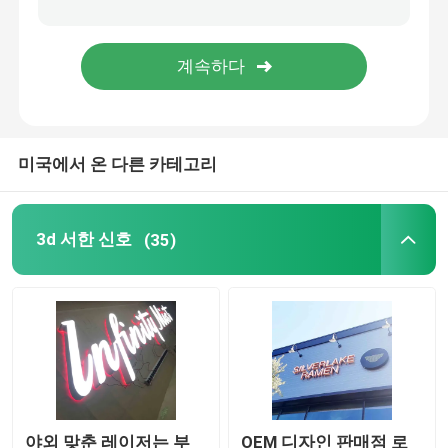
레스토랑 부호 보드
신호를 구축하기
미국에서 온 다른 카테고리
라이트 박스 신호
차양 서한 신호
3d 서한 신호
(35)
야외 맞춘 레이저는 부
OEM 디자인 판매점 로