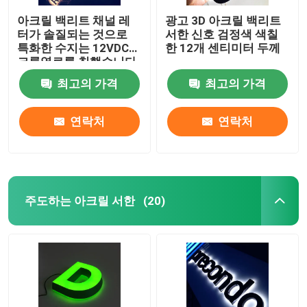
아크릴 백리트 채널 레
광고 3D 아크릴 백리트
터가 솔질되는 것으로
서한 신호 검정색 색칠
특화한 수지는 12VDC에
한 12개 센티미터 두께
크롬염료를 칠했습니다
최고의 가격
최고의 가격
연락처
연락처
주도하는 아크릴 서한
(20)