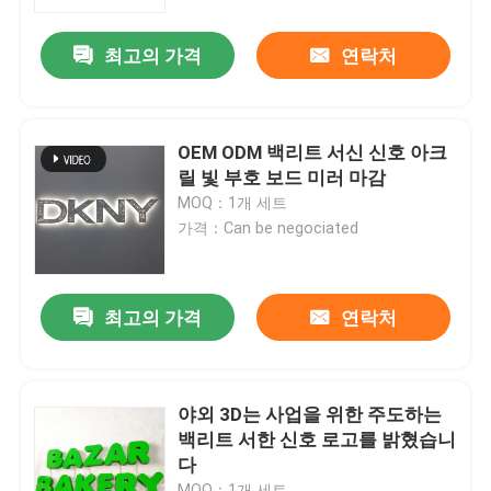
최고의 가격
연락처
공장 여행
품질 관리
OEM ODM 백리트 서신 신호 아크
릴 빛 부호 보드 미러 마감
연락주세요
MOQ：1개 세트
가격：Can be negociated
인용문을 요구하세요
최고의 가격
연락처
3d 서한 신호
채널 레터 신호
야외 3D는 사업을 위한 주도하는
백리트 서한 신호 로고를 밝혔습니
다
백리트 서한 신호
MOQ：1개 세트