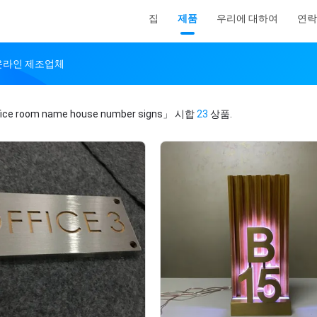
집
제품
우리에 대하여
연락
ns 온라인 제조업체
ice room name house number signs」
시합
23
상품.