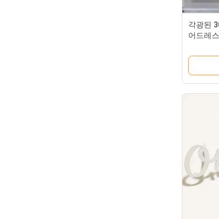
각광된 3
어드레스
택이 났