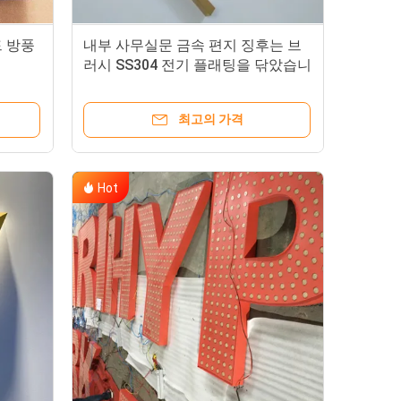
드 방풍
내부 사무실문 금속 편지 징후는 브
러시 SS304 전기 플래팅을 닦았습니
다
최고의 가격
Hot