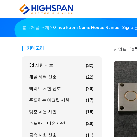
홈
제품 소개
Office Room Name House Number Sig
카테고리
키워드
「off
3d 서한 신호
(32)
채널 레터 신호
(22)
백리트 서한 신호
(20)
주도하는 아크릴 서한
(17)
맞춘 네온 사인
(18)
주도하는 네온 사인
(20)
금속 서한 신호
(11)