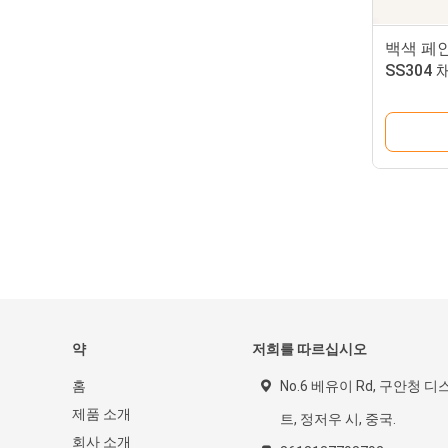
백색 페
SS304
잘립니
약
저희를 따르십시오
홈
No.6 베유이 Rd, 구안청 디
제품 소개
트, 정저우 시, 중국.
회사 소개