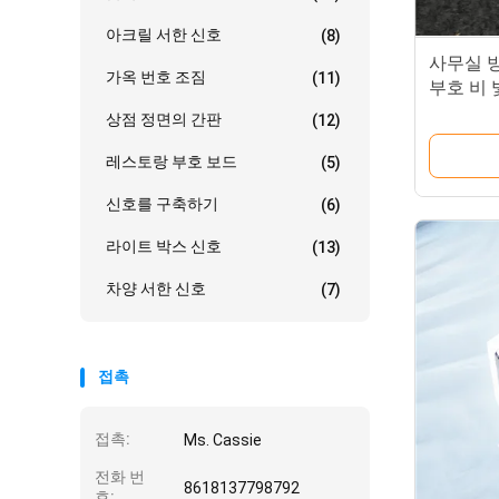
아크릴 서한 신호
(8)
사무실 
가옥 번호 조짐
(11)
부호 비
상점 정면의 간판
(12)
레스토랑 부호 보드
(5)
신호를 구축하기
(6)
라이트 박스 신호
(13)
차양 서한 신호
(7)
접촉
접촉:
Ms. Cassie
전화 번
8618137798792
호: