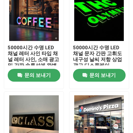
50000시간 수명 LED
50000시간 수명 LED
채널 레터 사인 타입 채
채널 문자 간판 고휘도
널 레터 사인, 소매 광고
내구성 날씨 저항 상업
및 간판 솔루션에 완벽
광고 디스플레이
함
문의 보내기
문의 보내기
집
제품
우리에 대하여