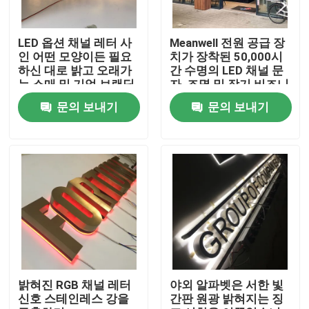
공장 여행
LED 옵션 채널 레터 사
Meanwell 전원 공급 장
인 어떤 모양이든 필요
치가 장착된 50,000시
하신 대로 밝고 오래가
간 수명의 LED 채널 문
품질 관리
는 소매 및 기업 브랜딩
자, 조명 및 장기 비즈니
용 사인
스 간판 성능 제공
문의 보내기
문의 보내기
연락주세요
인용문을 요구하세요
3d 서한 신호
채널 레터 신호
밝혀진 RGB 채널 레터
야외 알파벳은 서한 빛
신호 스테인레스 강을
간판 원광 밝혀지는 징
백리트 서한 신호