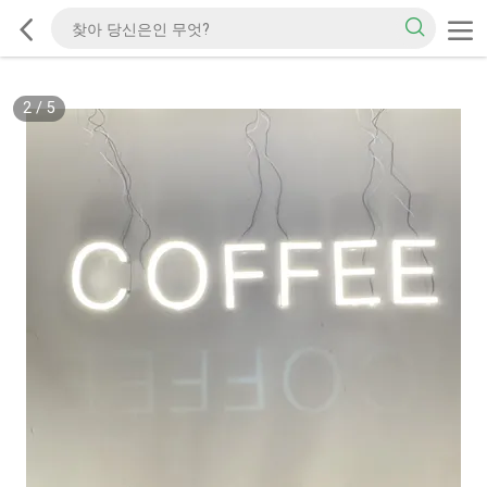
2
/
5