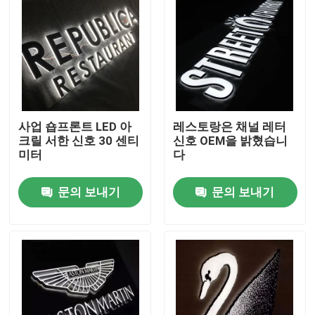
사업 숍프론트 LED 아
레스토랑은 채널 레터
크릴 서한 신호 30 센티
신호 OEM을 밝혔습니
미터
다
문의 보내기
문의 보내기
집
제품
우리에 대하여