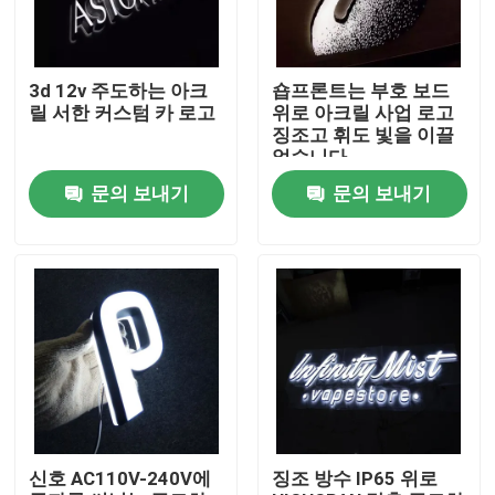
공장 여행
3d 12v 주도하는 아크
숍프론트는 부호 보드
릴 서한 커스텀 카 로고
위로 아크릴 사업 로고
품질 관리
징조고 휘도 빛을 이끌
었습니다
문의 보내기
문의 보내기
연락주세요
인용문을 요구하세요
3d 서한 신호
채널 레터 신호
신호 AC110V-240V에
징조 방수 IP65 위로
백리트 서한 신호