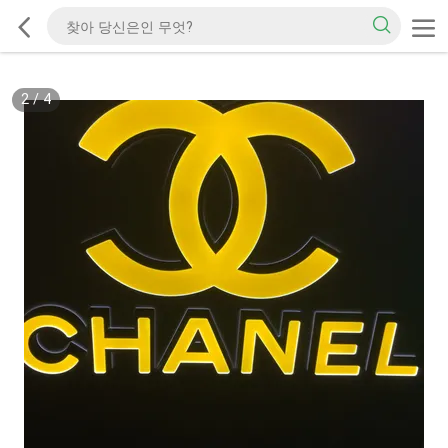
2
/
4