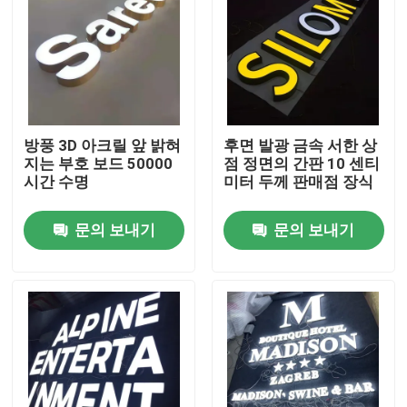
방풍 3D 아크릴 앞 밝혀
후면 발광 금속 서한 상
지는 부호 보드 50000
점 정면의 간판 10 센티
시간 수명
미터 두께 판매점 장식
문의 보내기
문의 보내기
집
제품
우리에 대하여