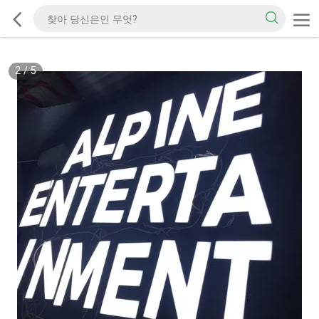
2
/
5