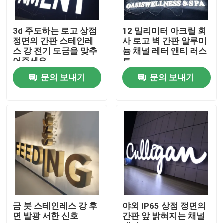
공장 여행
3d 주도하는 로고 상점
12 밀리미터 아크릴 회
정면의 간판 스테인레
사 로고 벽 간판 알루미
스 강 전기 도금을 맞추
늄 채널 레터 앤티 러스
품질 관리
어주세요
트
문의 보내기
문의 보내기
연락주세요
인용문을 요구하세요
3d 서한 신호
채널 레터 신호
금 붓 스테인레스 강 후
야외 IP65 상점 정면의
면 발광 서한 신호
간판 앞 밝혀지는 채널
백리트 서한 신호