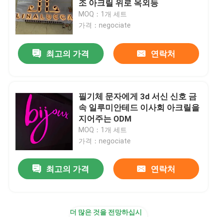
조 아크릴 위로 옥외등
MOQ：1개 세트
레스토랑 부호 보드
가격：negociate
최고의 가격
연락처
신호를 구축하기
라이트 박스 신호
필기체 문자에게 3d 서신 신호 금
속 일루미안테드 이사회 아크릴을
차양 서한 신호
지어주는 ODM
MOQ：1개 세트
가격：negociate
최고의 가격
연락처
더 많은 것을 전망하십시