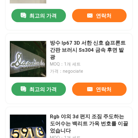
최고의 가격
연락처
공장 여행
품질 관리
방수 Ip67 3D 서한 신호 숍프론트
간판 브러시 Ss304 금속 후면 발
연락주세요
광
MOQ：1개 세트
가격：negociate
인용문을 요구하세요
최고의 가격
연락처
3d 서한 신호
채널 레터 신호
Rgb 야외 3d 편지 조짐 주도하는
도어수는 백리트 가옥 번호를 이끌
었습니다
백리트 서한 신호
MOQ：1개 세트