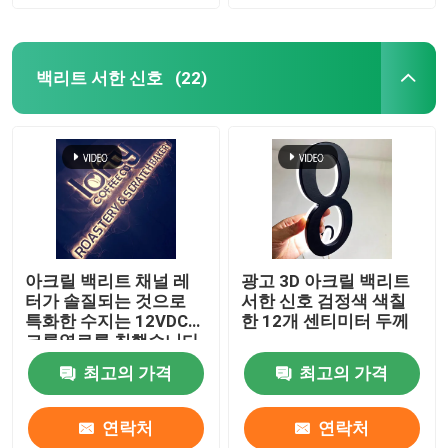
백리트 서한 신호
(22)
아크릴 백리트 채널 레
광고 3D 아크릴 백리트
터가 솔질되는 것으로
서한 신호 검정색 색칠
특화한 수지는 12VDC에
한 12개 센티미터 두께
크롬염료를 칠했습니다
최고의 가격
최고의 가격
연락처
연락처