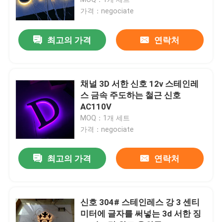
가격：negociate
주도하는 아크릴 서한
최고의 가격
연락처
맞춘 네온 사인
채널 3D 서한 신호 12v 스테인레
주도하는 네온 사인
스 금속 주도하는 철근 신호
AC110V
MOQ：1개 세트
금속 서한 신호
가격：negociate
아크릴 서한 신호
최고의 가격
연락처
가옥 번호 조짐
신호 304# 스테인레스 강 3 센티
미터에 글자를 써넣는 3d 서한 징
상점 정면의 간판