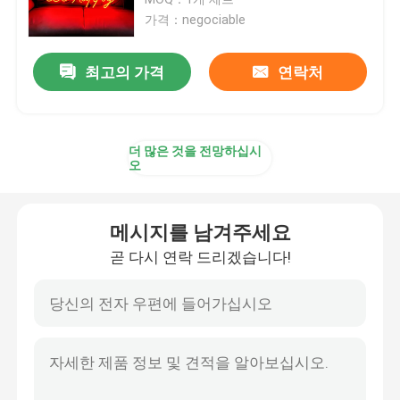
가격：negociable
주도하는 아크릴 서한
최고의 가격
연락처
맞춘 네온 사인
더 많은 것을 전망하십시
주도하는 네온 사인
오
금속 서한 신호
메시지를 남겨주세요
곧 다시 연락 드리겠습니다!
아크릴 서한 신호
가옥 번호 조짐
상점 정면의 간판