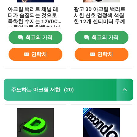
아크릴 백리트 채널 레
광고 3D 아크릴 백리트
터가 솔질되는 것으로
서한 신호 검정색 색칠
특화한 수지는 12VDC에
한 12개 센티미터 두께
크롬염료를 칠했습니다
최고의 가격
최고의 가격
연락처
연락처
주도하는 아크릴 서한
(20)