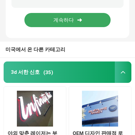
레스토랑 부호 보드
신호를 구축하기
미국에서 온 다른 카테고리
라이트 박스 신호
차양 서한 신호
3d 서한 신호
(35)
야외 맞춘 레이저는 부
OEM 디자인 판매점 로