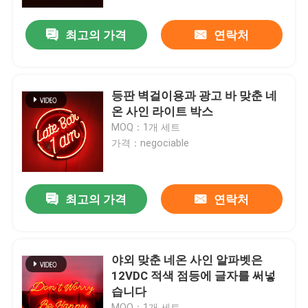
최고의 가격
연락처
공장 여행
품질 관리
등판 벽걸이용과 광고 바 맞춘 네
온 사인 라이트 박스
연락주세요
MOQ：1개 세트
가격：negociable
인용문을 요구하세요
최고의 가격
연락처
3d 서한 신호
채널 레터 신호
야외 맞춘 네온 사인 알파벳은
12VDC 적색 점등에 글자를 써넣
습니다
백리트 서한 신호
MOQ：1개 세트