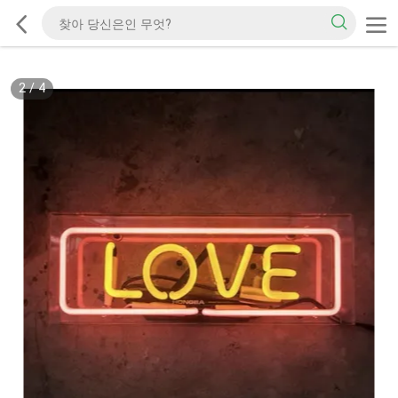
2
/
4