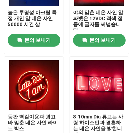
높은 투명성 아크릴 특
야외 맞춘 네온 사인 알
공장 여행
정 개인 앞 네온 사인
파벳은 12VDC 적색 점
50000 시간 삶
등에 글자를 써넣습니
다
품질 관리
문의 보내기
문의 보내기
연락주세요
인용문을 요구하세요
3d 서한 신호
채널 레터 신호
등판 벽걸이용과 광고
8-10mm Dia 튜브는 사
바 맞춘 네온 사인 라이
랑 하이스펀과 결혼하
트 박스
는 네온 사인을 밝힙니
백리트 서한 신호