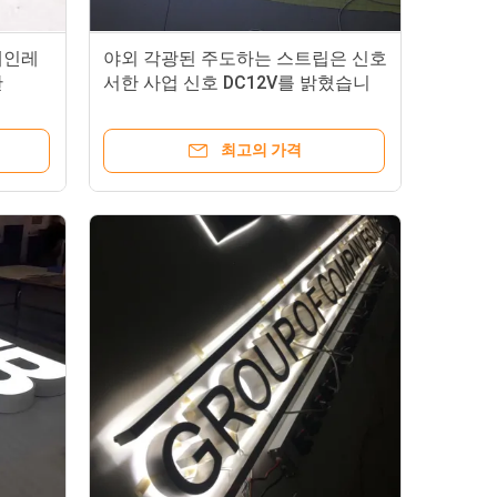
테인레
야외 각광된 주도하는 스트립은 신호
판
서한 사업 신호 DC12V를 밝혔습니
다
최고의 가격