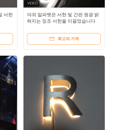
널 서한
야외 알파벳은 서한 빛 간판 원광 밝
혀지는 징조 서한을 이끌었습니다
최고의 가격