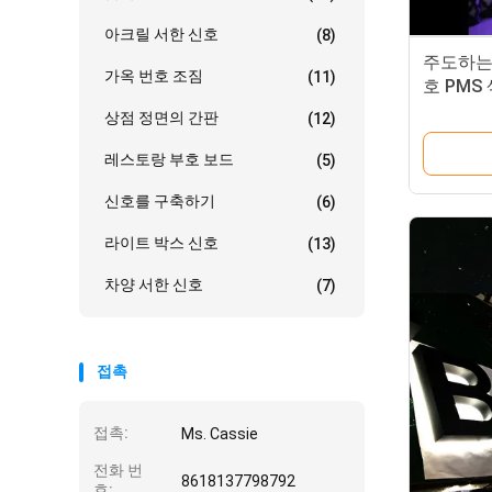
아크릴 서한 신호
(8)
주도하는
가옥 번호 조짐
(11)
호 PMS
습니다
상점 정면의 간판
(12)
레스토랑 부호 보드
(5)
신호를 구축하기
(6)
라이트 박스 신호
(13)
차양 서한 신호
(7)
접촉
접촉:
Ms. Cassie
전화 번
8618137798792
호: