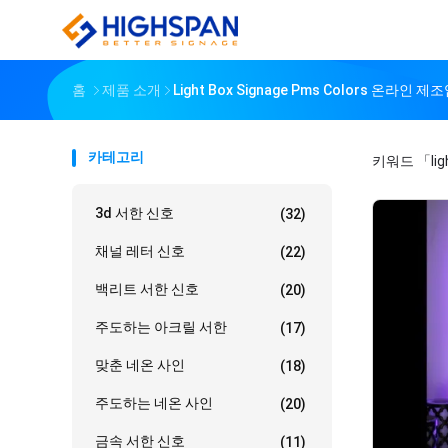
홈
제품 소개
Light Box Signage Pms Colors 온라인 제
카테고리
키워드
「lig
3d 서한 신호
(32)
채널 레터 신호
(22)
백리트 서한 신호
(20)
주도하는 아크릴 서한
(17)
맞춘 네온 사인
(18)
주도하는 네온 사인
(20)
금속 서한 신호
(11)