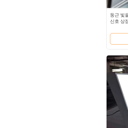
둥근 빛
신호 상
대론자를