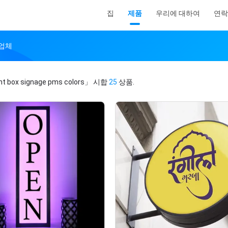
집
제품
우리에 대하여
연락
조업체
ht box signage pms colors」
시합
25
상품.