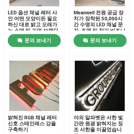
LED 옵션 채널 레터 사
Meanwell 전원 공급 장
공장 여행
인 어떤 모양이든 필요
치가 장착된 50,000시
하신 대로 밝고 오래가
간 수명의 LED 채널 문
는 소매 및 기업 브랜딩
자, 조명 및 장기 비즈니
품질 관리
용 사인
스 간판 성능 제공
문의 보내기
문의 보내기
연락주세요
인용문을 요구하세요
3d 서한 신호
채널 레터 신호
밝혀진 RGB 채널 레터
야외 알파벳은 서한 빛
신호 스테인레스 강을
간판 원광 밝혀지는 징
구축하기
조 서한을 이끌었습니
백리트 서한 신호