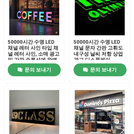
50000시간 수명 LED
50000시간 수명 LED
채널 레터 사인 타입 채
채널 문자 간판 고휘도
널 레터 사인, 소매 광고
내구성 날씨 저항 상업
및 간판 솔루션에 완벽
광고 디스플레이
함
문의 보내기
문의 보내기
집
제품
우리에 대하여