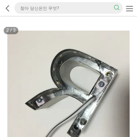
2
/
3