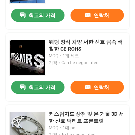
최고의 가격
연락처
공장 여행
품질 관리
웨딩 장식 차양 서한 신호 금속 색
칠한 CE ROHS
연락주세요
MOQ：1개 세트
가격：Can be negociated
인용문을 요구하세요
최고의 가격
연락처
3d 서한 신호
채널 레터 신호
커스텀지드 상점 앞 은 거울 3D 서
한 신호 백리트 프론트릿
MOQ：1대 pc
백리트 서한 신호
가격：to be negociated