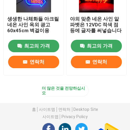
생생한 나체화들 아크릴
야외 맞춘 네온 사인 알
네온 사인 옥외 광고
파벳은 12VDC 적색 점
60x45cm 벽걸이용
등에 글자를 써넣습니다
최고의 가격
최고의 가격
연락처
연락처
더 많은 것을 전망하십시
오
홈
사이트맵
연락처
Desktop Site
사이트맵
Privacy Policy