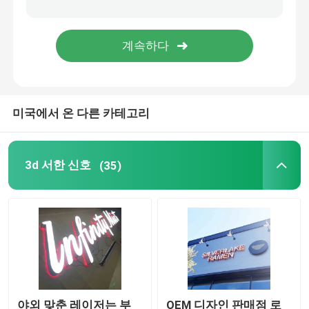
레스토랑 부호 보드
신호를 구축하기
미국에서 온 다른 카테고리
라이트 박스 신호
차양 서한 신호
3d 서한 신호
(35)
야외 맞춘 레이저는 부
OEM 디자인 판매점 로