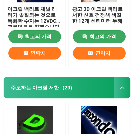
아크릴 백리트 채널 레
광고 3D 아크릴 백리트
터가 솔질되는 것으로
서한 신호 검정색 색칠
특화한 수지는 12VDC에
한 12개 센티미터 두께
크롬염료를 칠했습니다
최고의 가격
최고의 가격
연락처
연락처
주도하는 아크릴 서한
(20)