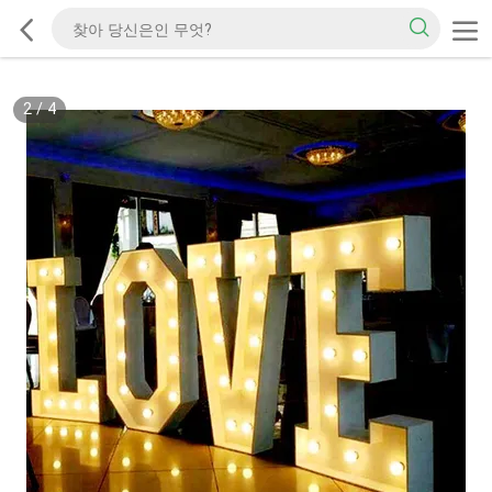
2
/
4