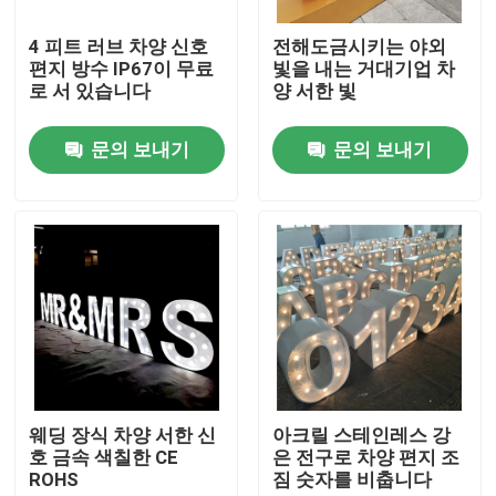
4 피트 러브 차양 신호
전해도금시키는 야외
공장 여행
편지 방수 IP67이 무료
빛을 내는 거대기업 차
로 서 있습니다
양 서한 빛
품질 관리
문의 보내기
문의 보내기
연락주세요
인용문을 요구하세요
3d 서한 신호
채널 레터 신호
웨딩 장식 차양 서한 신
아크릴 스테인레스 강
호 금속 색칠한 CE
은 전구로 차양 편지 조
ROHS
짐 숫자를 비춥니다
백리트 서한 신호