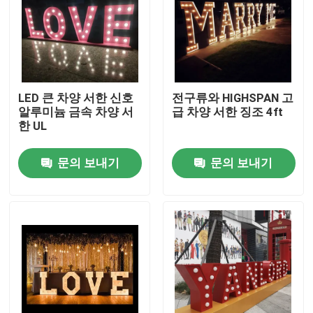
LED 큰 차양 서한 신호
전구류와 HIGHSPAN 고
알루미늄 금속 차양 서
급 차양 서한 징조 4ft
한 UL
문의 보내기
문의 보내기
집
제품
우리에 대하여