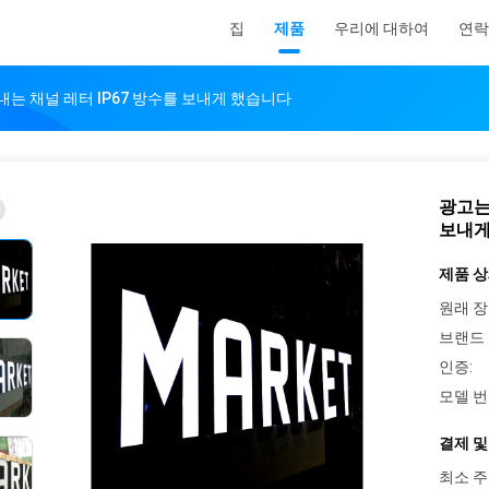
집
제품
우리에 대하여
연락
내는 채널 레터 IP67 방수를 보내게 했습니다
광고는
보내게
제품 상
원래 장
브랜드 
인증:
모델 번
결제 및
최소 주