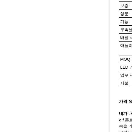
보증
성분
기능
부속
배달 
애플
MOQ
LED
업무 
지불
가격 
내가 내
oIf 
송을 가