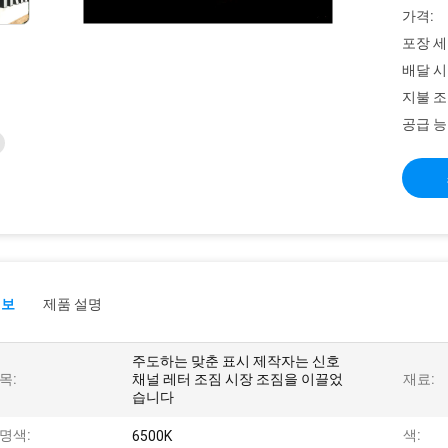
가격:
포장 세
배달 시
지불 조
공급 능
정보
제품 설명
주도하는 맞춘 표시 제작자는 신호
목:
채널 레터 조짐 시장 조짐을 이끌었
재료:
습니다
명색:
색:
6500K