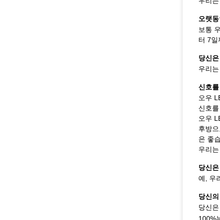
우리는
오랫동안
보통 우
터 7
당신은
우리는
신호를
오우 L
신호를
오우 L
후방으
은 좋
우리는 
당신은
예, 우
당신의
당신은
100