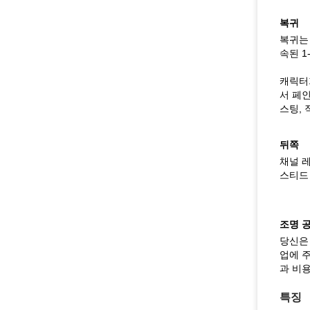
복귀
복귀는
속된 
캐릭터
서 페인
스팅, 
뒤쪽
채널 
스티드
조명 
당신은
업에 
과 비용
특징