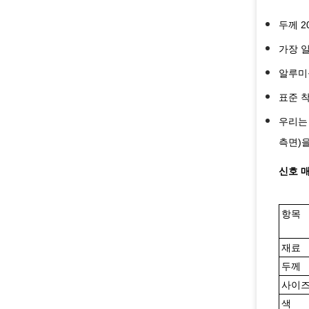
두께 2
가장 
알루미
표준 
우리는
측면)
신호 매
항목
재료
두께
사이
색