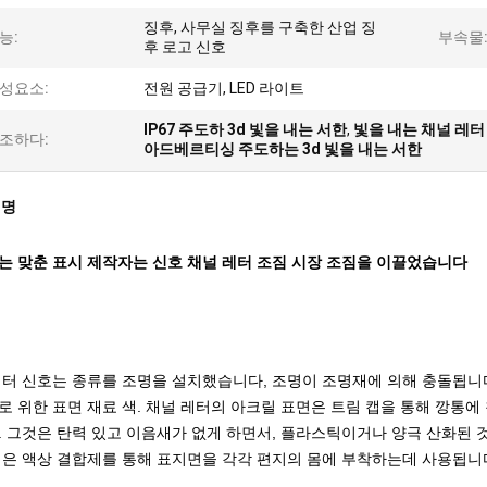
징후, 사무실 징후를 구축한 산업 징
능:
부속물
후 로고 신호
성요소:
전원 공급기, LED 라이트
IP67 주도하 3d 빛을 내는 서한
,
빛을 내는 채널 레터 
조하다:
아드베르티싱 주도하는 3d 빛을 내는 서한
설명
는 맞춘 표시 제작자는 신호 채널 레터 조짐 시장 조짐을 이끌었습니다
터 신호는 종류를 조명을 설치했습니다, 조명이 조명재에 의해 충돌됩니다 -
로 위한 표면 재료 색. 채널 레터의 아크릴 표면은 트림 캡을 통해 깡통에
. 그것은 탄력 있고 이음새가 없게 하면서, 플라스틱이거나 양극 산화된 
캡은 액상 결합제를 통해 표지면을 각각 편지의 몸에 부착하는데 사용됩니