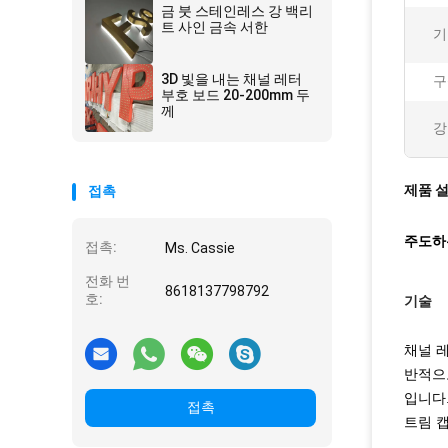
금 붓 스테인레스 강 백리
트 사인 금속 서한
기
3D 빛을 내는 채널 레터
구
부호 보드 20-200mm 두
께
강
제품 
접촉
주도하
접촉:
Ms. Cassie
전화 번
8618137798792
호:
기술
채널 레
반적으
입니다
접촉
트림 