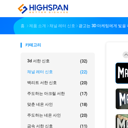
홈
제품 소개
채널 레터 신호
광고는 3D 마케팅에게 빛을 
카테고리
3d 서한 신호
(32)
채널 레터 신호
(22)
백리트 서한 신호
(20)
주도하는 아크릴 서한
(17)
맞춘 네온 사인
(18)
주도하는 네온 사인
(20)
금속 서한 신호
(11)