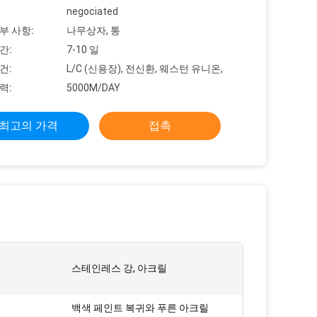
negociated
부 사항:
나무상자, 통
간:
7-10 일
건:
L/C (신용장), 전신환, 웨스턴 유니온,
력:
5000M/DAY
최고의 가격
접촉
스테인레스 강, 아크릴
백색 페인트 복귀와 푸른 아크릴