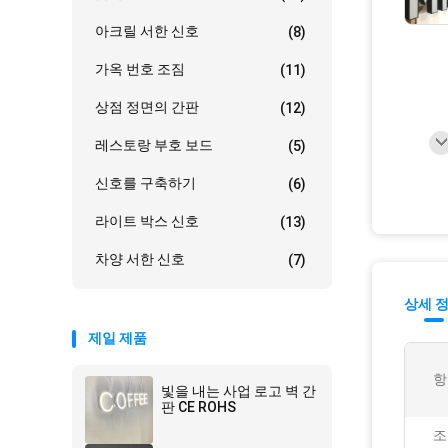
아크릴 서한 신호
(8)
가옥 번호 조짐
(11)
상점 정면의 간판
(12)
레스토랑 부호 보드
(5)
신호를 구축하기
(6)
라이트 박스 신호
(13)
차양 서한 신호
(7)
상세 
제일 제품
항
빛을 내는 사업 로고 벽 간
판 CE ROHS
조