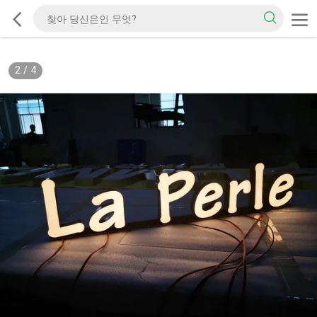
2
/
4