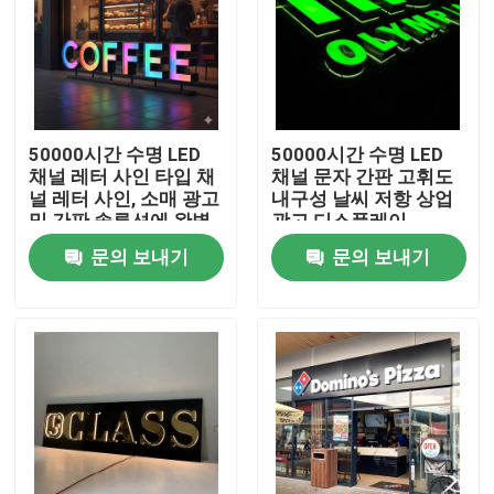
50000시간 수명 LED
50000시간 수명 LED
채널 레터 사인 타입 채
채널 문자 간판 고휘도
널 레터 사인, 소매 광고
내구성 날씨 저항 상업
및 간판 솔루션에 완벽
광고 디스플레이
함
문의 보내기
문의 보내기
집
제품
우리에 대하여