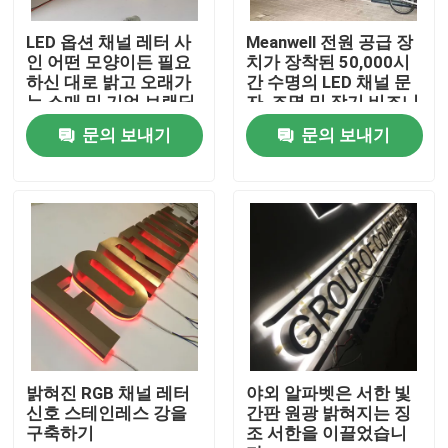
LED 옵션 채널 레터 사
Meanwell 전원 공급 장
공장 여행
인 어떤 모양이든 필요
치가 장착된 50,000시
하신 대로 밝고 오래가
간 수명의 LED 채널 문
는 소매 및 기업 브랜딩
자, 조명 및 장기 비즈니
품질 관리
용 사인
스 간판 성능 제공
문의 보내기
문의 보내기
연락주세요
인용문을 요구하세요
3d 서한 신호
채널 레터 신호
밝혀진 RGB 채널 레터
야외 알파벳은 서한 빛
신호 스테인레스 강을
간판 원광 밝혀지는 징
구축하기
조 서한을 이끌었습니
백리트 서한 신호