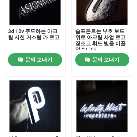
공장 여행
3d 12v 주도하는 아크
숍프론트는 부호 보드
품질 관리
릴 서한 커스텀 카 로고
위로 아크릴 사업 로고
징조고 휘도 빛을 이끌
었습니다
연락주세요
문의 보내기
문의 보내기
인용문을 요구하세요
3d 서한 신호
채널 레터 신호
백리트 서한 신호