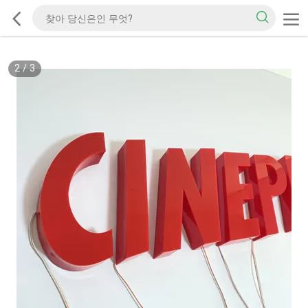
2
/
3