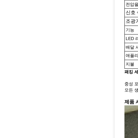
전압을
신호 
조광
기능
LED
배달 
애플
지불
패킹 
중성 포
모든 
제품 