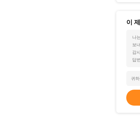
이 
나는
보내
감사
답변