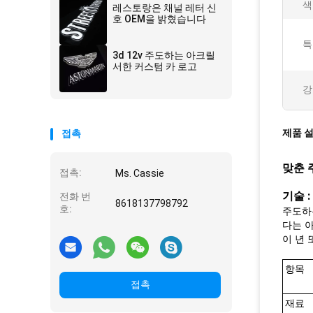
색
레스토랑은 채널 레터 신
호 OEM을 밝혔습니다
특
3d 12v 주도하는 아크릴
서한 커스텀 카 로고
강
제품 
접촉
맞춘 
접촉:
Ms. Cassie
기술 :
전화 번
8618137798792
호:
주도하
다는 
이 년 
항목
접촉
재료