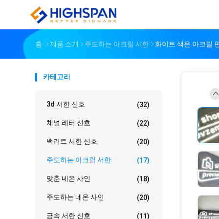
홈
제품 소개
주도하는 아크릴 서한
화이트 색은 아크릴 편
카테고리
3d 서한 신호
(32)
채널 레터 신호
(22)
백리트 서한 신호
(20)
주도하는 아크릴 서한
(17)
맞춘 네온 사인
(18)
주도하는 네온 사인
(20)
금속 서한 신호
(11)