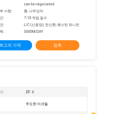
can be negociated
부 사항:
통, 나무상자
간:
7-10 작업 일수
건:
L/C (신용장), 전신환, 웨스턴 유니온
력:
5000M/DAY
최고의 가격
접촉
도:
25' Ｃ
주도한 아크릴