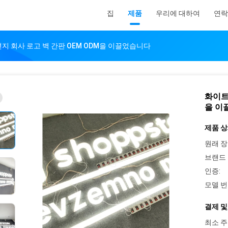
집
제품
우리에 대하여
연락
지 회사 로고 벽 간판 OEM ODM을 이끌었습니다
화이트
을 이
제품 상
원래 장
브랜드 
인증:
모델 번
결제 및
최소 주