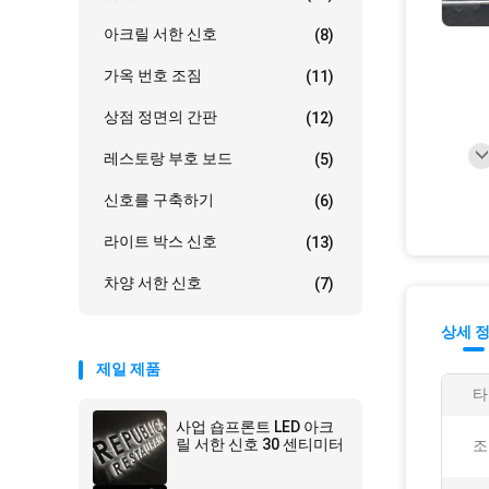
아크릴 서한 신호
(8)
가옥 번호 조짐
(11)
상점 정면의 간판
(12)
레스토랑 부호 보드
(5)
신호를 구축하기
(6)
라이트 박스 신호
(13)
차양 서한 신호
(7)
상세 
제일 제품
타
사업 숍프론트 LED 아크
릴 서한 신호 30 센티미터
조