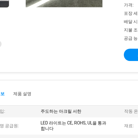
가격:
포장 세
배달 시
지불 조
공급 능
정보
제품 설명
입:
주도하는 아크릴 서한
작동 온
LED 라이트는 CE, ROHS, UL을 통과
명 공급원:
재료:
합니다