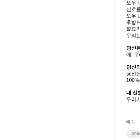
오우 
신호를
오우 
후방으
필요가
우리는
당신은
예, 
당신의
당신은
100
내 신
우리가
태그:
OEM