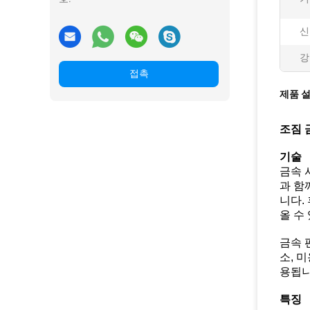
신
강
접촉
제품 
조짐 
기술
금속 
과 함
니다.
올 수
금속 
소, 
용됩니
특징