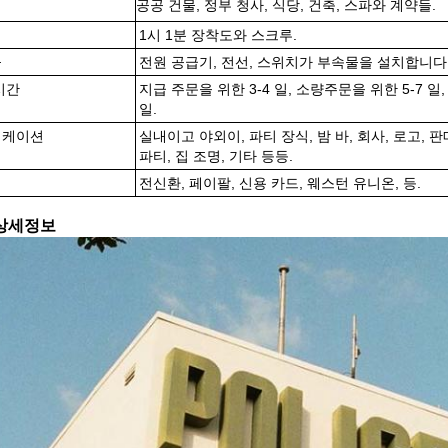
공공 건물, 정부 청사, 식당, 건축, 스파와 계약들.
1시 1분 장착도와 스크루.
물
전원 공급기, 전선, 스위치가 부속물을 설치합니다
시간
지급 주문을 위한 3-4 일, 소량주문을 위한 5-7 일,
일.
리케이션
실내이고 야외이, 파티 장식, 밤 바, 회사, 로고, 
파티, 집 조명, 기타 등등.
전신환, 페이팔, 신용 카드, 웨스턴 유니온, 등.
상세정보