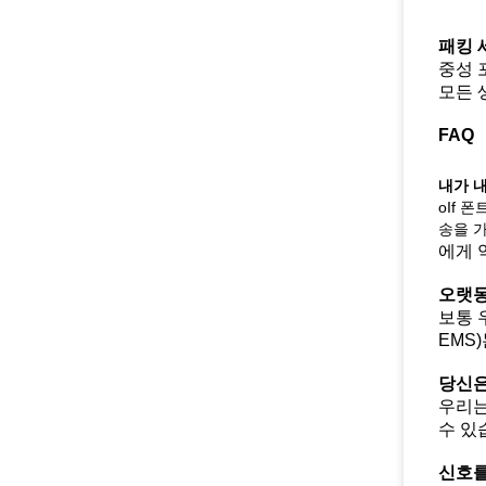
패킹 
중성 
모든 
FAQ
내가 내
oIf 
송을 
에게 
오랫동
보통 
EMS
당신은
우리는
수 있
신호를