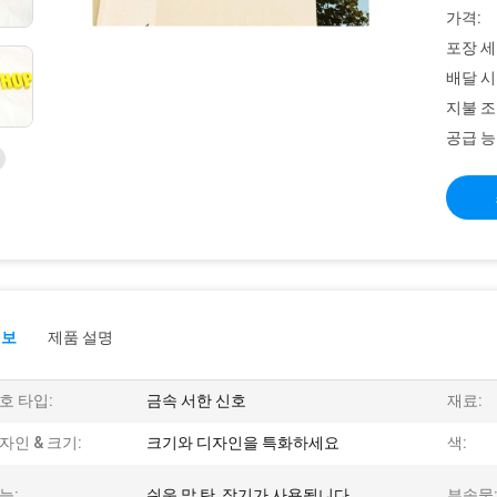
가격:
포장 세
배달 시
지불 조
공급 능
정보
제품 설명
호 타입:
금속 서한 신호
재료:
자인 & 크기:
크기와 디자인을 특화하세요
색:
능:
쉬운 말 탄, 장기가 사용됩니다
부속물