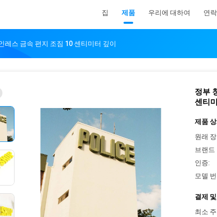
집
제품
우리에 대하여
연락
인레스 금속 편지 조짐 10 센티미터 깊이
정부 
센티미
제품 상
원래 장
브랜드 
인증:
모델 번
결제 및
최소 주