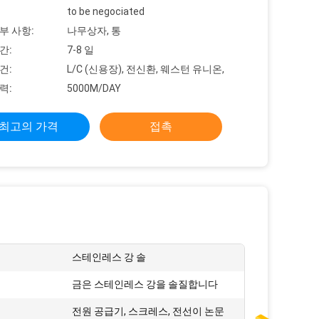
to be negociated
부 사항:
나무상자, 통
간:
7-8 일
건:
L/C (신용장), 전신환, 웨스턴 유니온,
력:
5000M/DAY
최고의 가격
접촉
스테인레스 강 솔
금은 스테인레스 강을 솔질합니다
전원 공급기, 스크레스, 전선이 논문
: