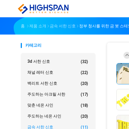
홈
제품 소개
금속 서한 신호
정부 청사를 위한 금 붓 스테
카테고리
3d 서한 신호
(32)
채널 레터 신호
(22)
백리트 서한 신호
(20)
주도하는 아크릴 서한
(17)
맞춘 네온 사인
(18)
주도하는 네온 사인
(20)
금속 서한 신호
(11)