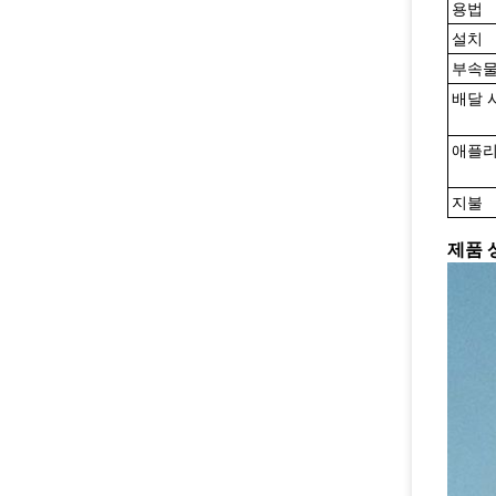
용법
설치
부속
배달 
애플
지불
제품 