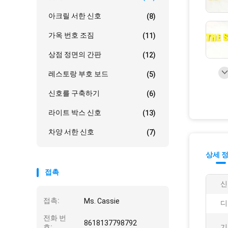
아크릴 서한 신호
(8)
가옥 번호 조짐
(11)
상점 정면의 간판
(12)
레스토랑 부호 보드
(5)
신호를 구축하기
(6)
라이트 박스 신호
(13)
차양 서한 신호
(7)
상세 
접촉
신
접촉:
Ms. Cassie
디
전화 번
8618137798792
호:
기