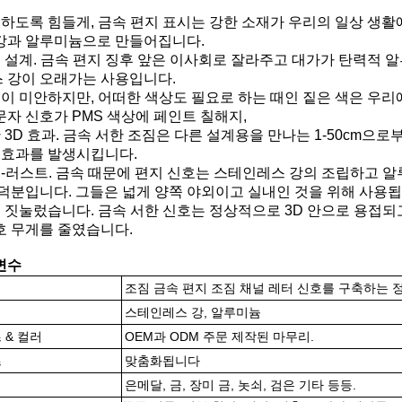
용하도록 힘들게, 금속 편지 표시는 강한 소재가 우리의 일상 생
강과 알루미늄으로 만들어집니다.
문 설계. 금속 편지 징후 앞은 이사회로 잘라주고 대가가 탄력적
 강이 오래가는 사용입니다.
신이 미안하지만, 어떠한 색상도 필요로 하는 때인 짙은 색은 우리
문자 신호가 PMS 색상에 페인트 칠해지,
한 3D 효과. 금속 서한 조짐은 다른 설계용을 만나는 1-50cm으
D 효과를 발생시킵니다.
티-러스트. 금속 때문에 편지 신호는 스테인레스 강의 조립하고 알
 덕분입니다. 그들은 넓게 양쪽 야외이고 실내인 것을 위해 사용됩
은 짓눌렀습니다. 금속 서한 신호는 정상적으로 3D 안으로 용접되
호 무게를 줄였습니다.
변수
조짐 금속 편지 조짐 채널 레터 신호를 구축하는 
스테인레스 강, 알루미늄
 & 컬러
OEM과 ODM 주문 제작된 마무리.
즈
맞춤화됩니다
은메달, 금, 장미 금, 놋쇠, 검은 기타 등등.