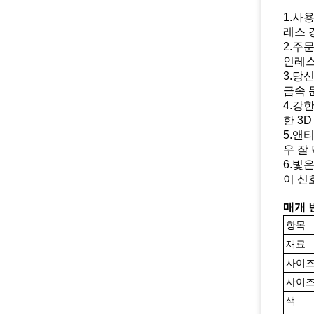
1.사
레스 
2.주
인레스
3.당
금속 
4.강
한 3
5.앤
우 잘
6.빛
이 신
매개 
항목
재료
사이즈
사이
색