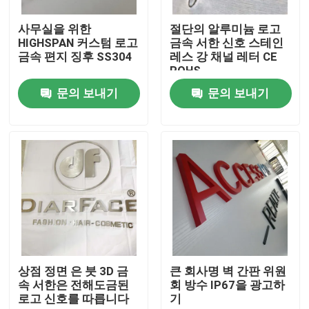
사무실을 위한
절단의 알루미늄 로고
공장 여행
HIGHSPAN 커스텀 로고
금속 서한 신호 스테인
금속 편지 징후 SS304
레스 강 채널 레터 CE
ROHS
품질 관리
문의 보내기
문의 보내기
연락주세요
인용문을 요구하세요
3d 서한 신호
채널 레터 신호
상점 정면 은 붓 3D 금
큰 회사명 벽 간판 위원
속 서한은 전해도금된
회 방수 IP67을 광고하
로고 신호를 따릅니다
기
백리트 서한 신호