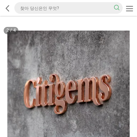
2
/
4