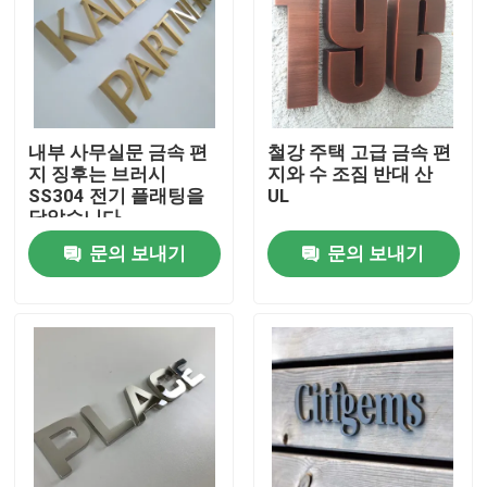
내부 사무실문 금속 편
철강 주택 고급 금속 편
지 징후는 브러시
지와 수 조짐 반대 산
SS304 전기 플래팅을
UL
닦았습니다
문의 보내기
문의 보내기
집
제품
우리에 대하여