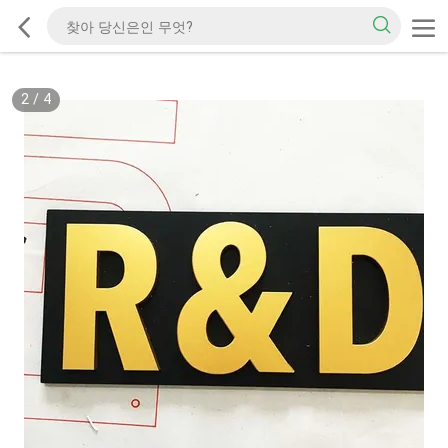
2
/
4