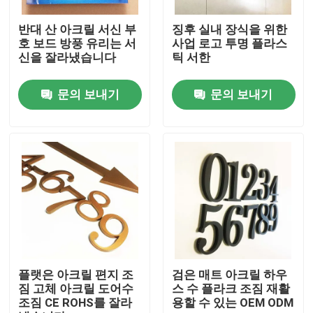
반대 산 아크릴 서신 부
징후 실내 장식을 위한
공장 여행
호 보드 방풍 유리는 서
사업 로고 투명 플라스
신을 잘라냈습니다
틱 서한
품질 관리
문의 보내기
문의 보내기
연락주세요
인용문을 요구하세요
3d 서한 신호
채널 레터 신호
플랫은 아크릴 편지 조
검은 매트 아크릴 하우
짐 고체 아크릴 도어수
스 수 플라크 조짐 재활
조짐 CE ROHS를 잘라
용할 수 있는 OEM ODM
백리트 서한 신호