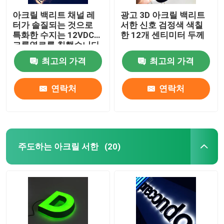
아크릴 백리트 채널 레
광고 3D 아크릴 백리트
터가 솔질되는 것으로
서한 신호 검정색 색칠
특화한 수지는 12VDC에
한 12개 센티미터 두께
크롬염료를 칠했습니다
최고의 가격
최고의 가격
연락처
연락처
주도하는 아크릴 서한
(20)