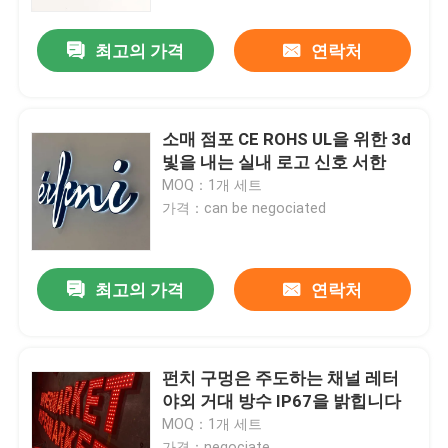
최고의 가격
연락처
공장 여행
품질 관리
소매 점포 CE ROHS UL을 위한 3d
빛을 내는 실내 로고 신호 서한
연락주세요
MOQ：1개 세트
가격：can be negociated
인용문을 요구하세요
최고의 가격
연락처
3d 서한 신호
채널 레터 신호
펀치 구멍은 주도하는 채널 레터
야외 거대 방수 IP67을 밝힙니다
MOQ：1개 세트
백리트 서한 신호
가격：negociate