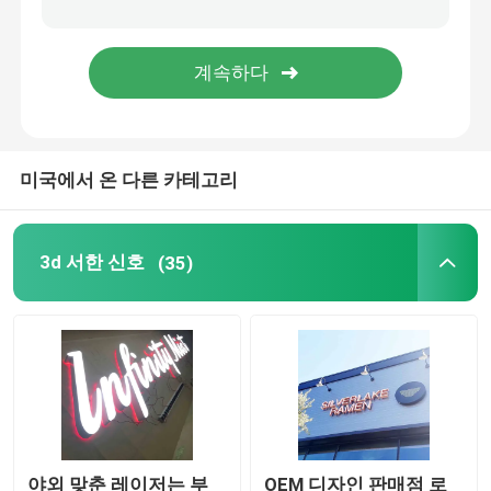
레스토랑 부호 보드
신호를 구축하기
미국에서 온 다른 카테고리
라이트 박스 신호
차양 서한 신호
3d 서한 신호
(35)
야외 맞춘 레이저는 부
OEM 디자인 판매점 로