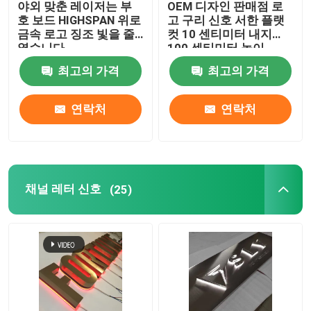
야외 맞춘 레이저는 부
OEM 디자인 판매점 로
호 보드 HIGHSPAN 위로
고 구리 신호 서한 플랫
레스토랑 부호 보드
금속 로고 징조 빛을 줄
컷 10 센티미터 내지
였습니다
100 센티미터 높이
최고의 가격
최고의 가격
신호를 구축하기
연락처
연락처
라이트 박스 신호
차양 서한 신호
채널 레터 신호
(25)