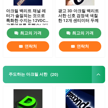
아크릴 백리트 채널 레
광고 3D 아크릴 백리트
터가 솔질되는 것으로
서한 신호 검정색 색칠
특화한 수지는 12VDC에
한 12개 센티미터 두께
크롬염료를 칠했습니다
최고의 가격
최고의 가격
연락처
연락처
주도하는 아크릴 서한
(20)