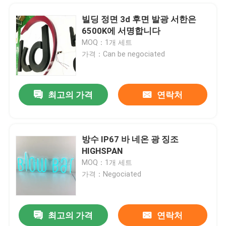
빌딩 정면 3d 후면 발광 서한은
6500K에 서명합니다
MOQ：1개 세트
가격：Can be negociated
최고의 가격
연락처
방수 IP67 바 네온 광 징조
HIGHSPAN
집
MOQ：1개 세트
가격：Negociated
제품
최고의 가격
연락처
커스텀지드 상점 앞 은 거울 3D 서한 신호 백리트 프론트릿
우리에 대하여