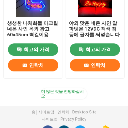
생생한 나체화들 아크릴
야외 맞춘 네온 사인 알
네온 사인 옥외 광고
파벳은 12VDC 적색 점
60x45cm 벽걸이용
등에 글자를 써넣습니다
최고의 가격
최고의 가격
연락처
연락처
더 많은 것을 전망하십시
오
홈
사이트맵
연락처
Desktop Site
사이트맵
Privacy Policy