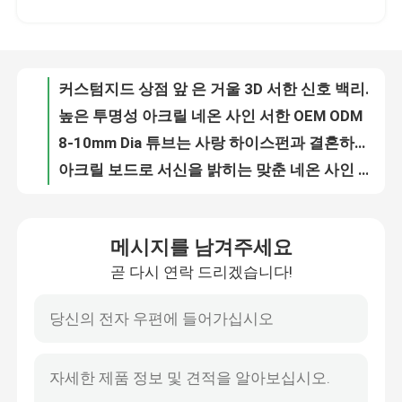
높은 투명성 아크릴 네온 사인 서한 OEM ODM
8-10mm Dia 튜브는 사랑 하이스펀과 결혼하는 네온 사인을 밝힙니다
공장 여행
아크릴 보드로 서신을 밝히는 맞춘 네온 사인 뇌를 수송하여 떨어지세요
판매점 장식 금속은 벽을 위한 네온 광 단어 징조를 맞춥니다
품질 관리
남의 이목을 끈 12VDC 맞춘 네온 사인 라이트 박스 자립형
아크릴 보드로 유일한 바 장식 10 킬로볼트 맞춘 네온 사인 좋은 느낌
연락주세요
아크릴 주문 제작된 네온사인 라이트 박스 징조 핑크색 칵테일 방수
핑크색 특정 개인 앞 네온 광 서한 소녀 소녀 소녀 7.5 킬로볼트 집의 장식
인용문을 요구하세요
생생한 나체화들 아크릴 네온 사인 옥외 광고 60x45cm 벽걸이용
메시지를 남겨주세요
야외 맞춘 네온 사인 알파벳은 12VDC 적색 점등에 글자를 써넣습니다
곧 다시 연락 드리겠습니다!
3d 서한 신호
화장품은 글라스가 핑크색 네온사인 채널 레터를 만들었다는 로고 맞춘 네온 사인을 저장합니다
침실 OEM ODM을 위한 웨딩 사랑 맞춘 네온사인 부호 보드
패션 디자인 KAWS 맞춘 네온사인 사인 등 175 밀리미터 190 밀리미터
채널 레터 신호
등판 벽걸이용과 광고 바 맞춘 네온 사인 라이트 박스
야외 알파벳은 서한 빛 간판 원광 밝혀지는 징조 서한을 이끌었습니다
백리트 서한 신호